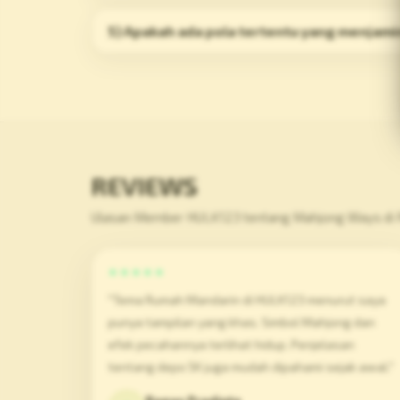
5) Apakah ada pola tertentu yang menja
REVIEWS
Ulasan Member HULK123 tentang Mahjong Ways di
★★★★★
"Tema Rumah Mandarin di HULK123 menurut saya
punya tampilan yang khas. Simbol Mahjong dan
efek pecahannya terlihat hidup. Penjelasan
tentang depo 5K juga mudah dipahami sejak awal."