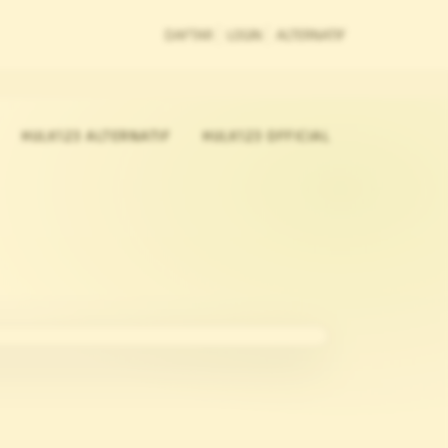
DAFTAR
LOGIN
ALTERNATIF
HULK123 ALTERNATIF
HULK123 OFFICIAL