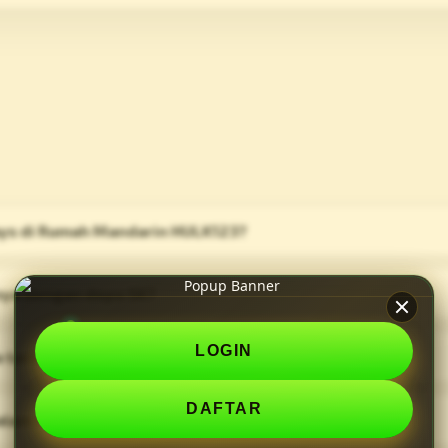
ys di Rumah Mandarin HULK123?
nya dengan depo 5K?
LOGIN
tarik utama di HULK123?
DAFTAR
 dalam Mahjong Ways?