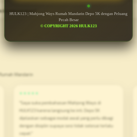
min kemenangan?
HULK123 | Mahjong Ways Rumah Mandarin Depo 5K dengan Peluang
Pecah Besar
© COPYRIGHT 2026 HULK123
 Rumah Mandarin
★★★★★
"Saya suka pembahasan Mahjong Ways di
HULK123 karena langsung ke inti. Depo 5K
dijelaskan sebagai modal awal yang perlu dibagi
dengan disiplin supaya sesi tidak selesai terlalu
cepat."