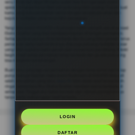
seru. Mulai dari depo 5K kamu sudah bisa ikut ngerasain event
spesial ini tanpa harus ribet cari pola yang bikin pusing. Cocok buat
kamu yang suka permainan santai dengan sensasi pecahan dan
kejutan multiplier yang terus bikin penasaran.
Yang bikin event HULK123 x Kushmaini makin menarik ada di sensasi
Ekstra Scatter yang bisa membawa kejutan di tengah permainan.
Setiap putaran punya ritme berbeda dan itu yang bikin pemain terus
penasaran sama hasil berikutnya. Ada juga peluang multiplier besar
yang bikin suasana makin pecah saat momentum pas datang. Meski
begitu hasil setiap permainan tetap berbeda dan ga ada pola yang
bisa menjamin kemenangan.
Buat kamu yang lagi cari permainan dengan tema santai tapi tetap
punya banyak kejutan maka event Kushmaini di HULK123 bisa jadi
salah satu pilihan yang seru.
depo 5k
bikin akses awal terasa lebih
ringan sementara fitur Ekstra Scatter memberi warna berbeda di
setiap sesi. Tinggal atur batas bermain dan nikmati permainannya
tanpa perlu maksa ngejar hasil tertentu.
LOGIN
DAFTAR