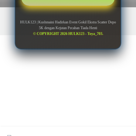
HULK123 | Kushmaini Hadirkan Event Gokil Ekstra Scatter Depo
5K dengan Kejutan Pecahan Tiada Henti
© COPYRIGHT 2026 HULK123 - Toya_703.