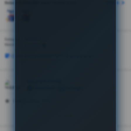
Belanja Rp888.888, dapat 1 hadiah gratis
Tambah
Kategori
GADGET
Merek
HULK123
Claim Bonus Gadget 100% (tanpa syarat)
HULK123 STORE
Official Store
Top Rated
Rating seller:
97%
Ikuti