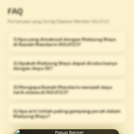
FAQ
Pertanyaan yang Sering Diajukan Member HULK123
1) Apa yang dimaksud dengan Mahjong Ways
di Rumah Mandarin HULK123?
2) Apakah Mahjong Ways dapat dicoba hanya
dengan depo 5K?
3) Mengapa Rumah Mandarin menjadi daya
tarik utama di HULK123?
4) Apa arti istilah paling gampang pecah dalam
Mahjong Ways?