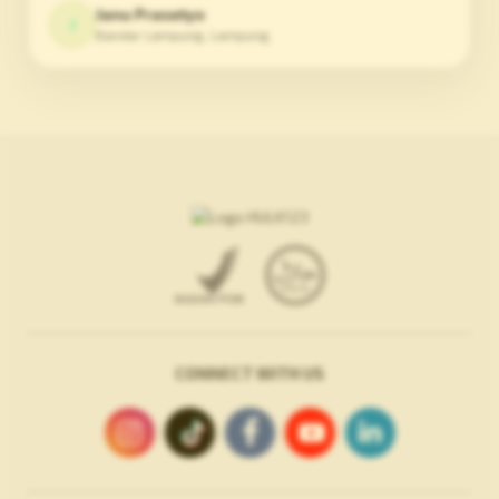
Janu Prasetyo
J
Bandar Lampung, Lampung
CONNECT WITH US