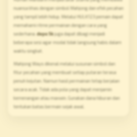
nuansa khas dengan simbol Mahjong dan efek pecahan
yang tampil lebih hidup. Melalui HULK123 pemain dapat
memahami ritme permainan dengan cara yang
sederhana.
depo 5k
juga dapat dibagi menjadi
beberapa sesi agar modal tidak langsung habis dalam
waktu singkat.
Mahjong Ways dikenal melalui susunan simbol dan
fitur pecahan yang membuat setiap putaran terasa
penuh kejutan. Namun hasil permainan tetap berjalan
secara acak. Tidak ada pola yang dapat menjamin
kemenangan atau maxwin. Gunakan dana hiburan dan
tentukan batas bermain sejak awal.