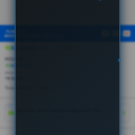
7.31734 11.925 5.92804
14.2139 5.92804C15.3033
5.92804 16.4528 6.12794
16.4528
6.12794V8.6067H15.1934C13.954
8.6067 13.5642 9.38631
02
01
04
13.5642
98% terjual
10.1759V12.065H16.3328L15.8931
14.9735H13.5642V22C18.3418
Rp10.000
Rp88.888.000
98%
21.2504 22 17.0825 22
12.065L21.99 12.055Z">
HULK123
Gratis ongkir
Umur simpan
>6 bulan
Terjual 888.888
5,0
(20k)
Voucher seller diskon hingga Rp28.789
Ada 63 promo/voucher seller untukmu.