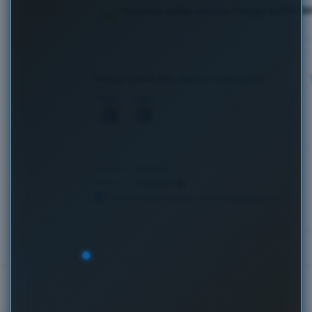
Voucher seller diskon hingga Rp28.78
Ada 63 promo/voucher seller untukmu.
Belanja Rp888.888, dapat 1 hadiah gratis
2 6.49775 2
Kategori
GADGET
Merek
HULK123
31734 11.925
Claim Bonus Gadget 100% (tanpa syarat)
.4528
642
8 21.2504 22