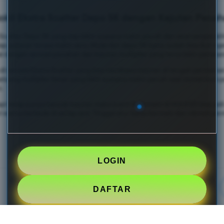
kil Ekstra Scatter Depo 5K dengan Kejutan Pecah
Scatter Depo 5K yang siap bikin suasana makin pecah dari awal sampai akh
ap putaran terasa makin seru. Mulai dari depo 5K kamu sudah bisa ikut nger
 dengan sensasi pecahan dan kejutan multiplier yang terus bikin penasar
di sensasi Ekstra Scatter yang bisa membawa kejutan di tengah permainan.
eluang multiplier besar yang bikin suasana makin pecah saat momentum pa
.
pi tetap punya banyak kejutan maka event Kushmaini di HULK123 bisa jadi 
i warna berbeda di setiap sesi. Tinggal atur batas bermain dan nikmati pe
LOGIN
Total harga:
DAFTAR
Rp10.000