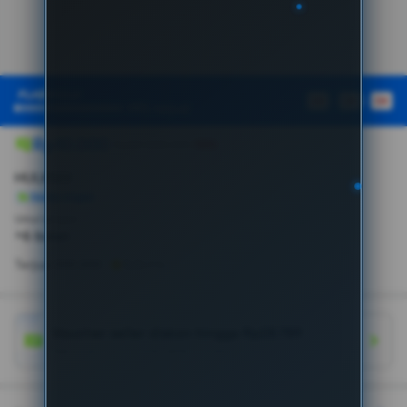
7.31734 11.925 5.92804
14.2139 5.92804C15.3033
5.92804 16.4528 6.12794
16.4528
6.12794V8.6067H15.1934C13.954
8.6067 13.5642 9.38631
02
01
04
13.5642
98% terjual
10.1759V12.065H16.3328L15.8931
14.9735H13.5642V22C18.3418
Rp10.000
Rp88.888.000
98%
21.2504 22 17.0825 22
12.065L21.99 12.055Z">
HULK123
Gratis ongkir
Umur simpan
>6 bulan
Terjual 888.888
5,0
(20k)
Voucher seller diskon hingga Rp28.789
Ada 63 promo/voucher seller untukmu.